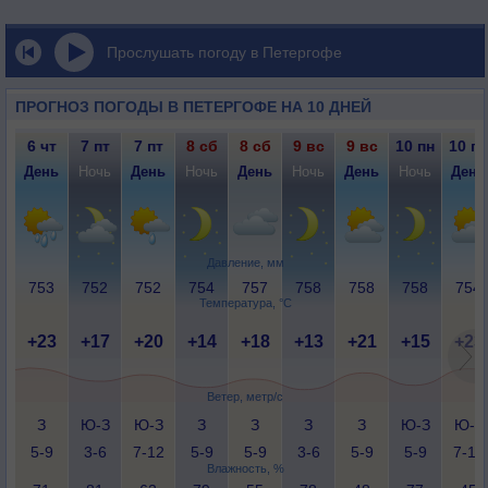
Прослушать погоду в Петергофе
ПРОГНОЗ ПОГОДЫ В ПЕТЕРГОФЕ НА 10 ДНЕЙ
6 чт
7 пт
7 пт
8 сб
8 сб
9 вс
9 вс
10 пн
10 пн
День
Ночь
День
Ночь
День
Ночь
День
Ночь
День
Давление, мм
753
752
752
754
757
758
758
758
754
Температура, °C
+23
+17
+20
+14
+18
+13
+21
+15
+23
Ветер, метр/с
З
Ю-З
Ю-З
З
З
З
З
Ю-З
Ю-З
5-9
3-6
7-12
5-9
5-9
3-6
5-9
5-9
7-12
Влажность, %