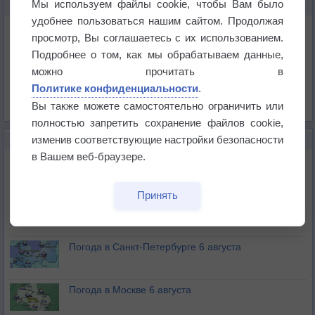
Мы используем файлы cookie, чтобы Вам было
КАРТЫ ПОГОДЫ В ПЕТЕРГОФЕ
удобнее пользоваться нашим сайтом. Продолжая
Температура
просмотр, Вы соглашаетесь с их использованием.
Давление
Подробнее о том, как мы обрабатываем данные,
Осадки
можно прочитать в
Политике конфиденциальности
.
Облачность
Вы также можете самостоятельно ограничить или
Список всех карт
полностью запретить сохранение файлов cookie,
изменив соответствующие настройки безопасности
НОВОЕ О ПОГОДЕ
в Вашем веб-браузере.
Погода в Екатеринбурге 6 августа
Принять
Погода в Краснодаре 6 августа
Погода в Санкт-Петербурге 6 августа
Погода в Москве 6 августа