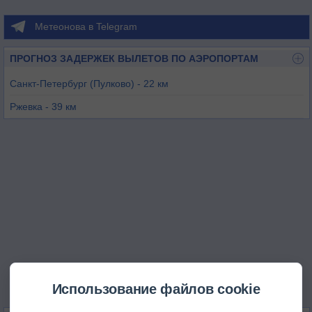
Метеонова в Telegram
ПРОГНОЗ ЗАДЕРЖЕК ВЫЛЕТОВ ПО АЭРОПОРТАМ
Санкт-Петербург (Пулково) - 22 км
Ржевка - 39 км
Нарва - 115 км
Лаппеенранта - 162 км
Иммола - 162 км
Новгород - 172 км
Использование файлов cookie