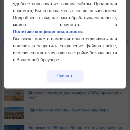
Температура
удобнее пользоваться нашим сайтом. Продолжая
Давление
просмотр, Вы соглашаетесь с их использованием.
Подробнее о том, как мы обрабатываем данные,
Осадки
можно прочитать в
Облачность
Политике конфиденциальности
.
Список всех карт
Вы также можете самостоятельно ограничить или
полностью запретить сохранение файлов cookie,
НОВОЕ О ПОГОДЕ
изменив соответствующие настройки безопасности
Июль в России стал самым тёплым за всю
в Вашем веб-браузере.
историю
В Центральной России наступают самые жаркие
Принять
дни этого лета
Дневная температура воздуха в ОАЭ превысила
+51°
Европейские столицы бьют рекорды жары
Впервые за 155 лет в Лондоне в течение месяца