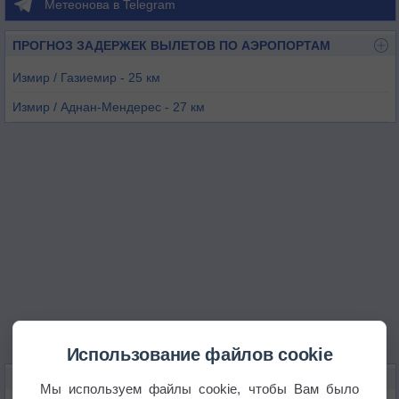
Метеонова в Telegram
ПРОГНОЗ ЗАДЕРЖЕК ВЫЛЕТОВ ПО АЭРОПОРТАМ
Измир / Газиемир - 25 км
Измир / Аднан-Мендерес - 27 км
Измир / Чигли - 37 км
Измир / Каклик - 39 км
Измир / Сельчук-Эфес - 54 км
Акхисар - 56 км
Использование файлов cookie
КАРТЫ ПОГОДЫ В КЕМАЛЬПАШЕ
Мы используем файлы cookie, чтобы Вам было