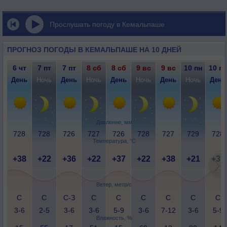
Прослушать погоду в Кемальпаше
ПРОГНОЗ ПОГОДЫ В КЕМАЛЬПАШЕ НА 10 ДНЕЙ
6 чт
7 пт
7 пт
8 сб
8 сб
9 вс
9 вс
10 пн
10 пн
День
Ночь
День
Ночь
День
Ночь
День
Ночь
День
Давление, мм
728
728
726
727
726
728
727
729
728
Температура, °C
+38
+22
+36
+22
+37
+22
+38
+21
+39
Ветер, метр/с
С
С
С-З
С
С
С
С
С
С
3-6
2-5
3-6
3-6
5-9
3-6
7-12
3-6
5-9
Влажность, %