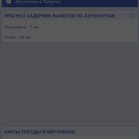
Метеонова в Telegram
ПРОГНОЗ ЗАДЕРЖЕК ВЫЛЕТОВ ПО АЭРОПОРТАМ
Мерзифон - 7 км
Токат - 99 км
Самсун - 102 км
Синоп - 131 км
Кастамону - 148 км
Сивас - 170 км
КАРТЫ ПОГОДЫ В МЕРЗИФОНЕ