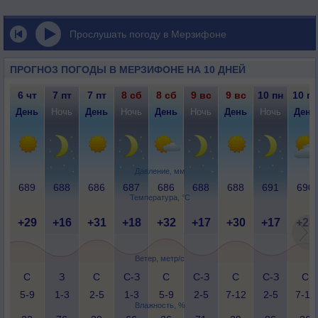
Прослушать погоду в Мерзифоне
ПРОГНОЗ ПОГОДЫ В МЕРЗИФОНЕ НА 10 ДНЕЙ
6 чт
7 пт
7 пт
8 сб
8 сб
9 вс
9 вс
10 пн
10 пн
День
Ночь
День
Ночь
День
Ночь
День
Ночь
День
Давление, мм
689
688
686
687
686
688
688
691
690
Температура, °C
+29
+16
+31
+18
+32
+17
+30
+17
+28
Ветер, метр/с
С
З
С
С-З
С
С-З
С
С-З
С
5-9
1-3
2-5
1-3
5-9
2-5
7-12
2-5
7-12
Влажность, %