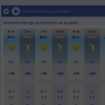
Прослушать погоду в Гроссето
ПРОГНОЗ ПОГОДЫ В ГРОССЕТО НА 10 ДНЕЙ
6 чт
7 пт
7 пт
8 сб
8 сб
9 вс
День
Ночь
День
Ночь
День
Ночь
751
751
750
751
751
752
+34
+24
+34
+24
+34
+25
Ю-З
С
Ю-З
С-В
Ю-З
С
5-9
1-3
5-9
1-3
5-9
1-3