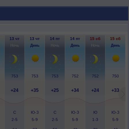
13 чт
13 чт
14 пт
14 пт
15 сб
15 сб
Ночь
День
Ночь
День
Ночь
День
753
753
753
752
752
750
+24
+35
+25
+34
+24
+33
С
Ю-З
С
Ю-З
Ю
Ю-З
2-5
5-9
2-5
5-9
1-3
5-9