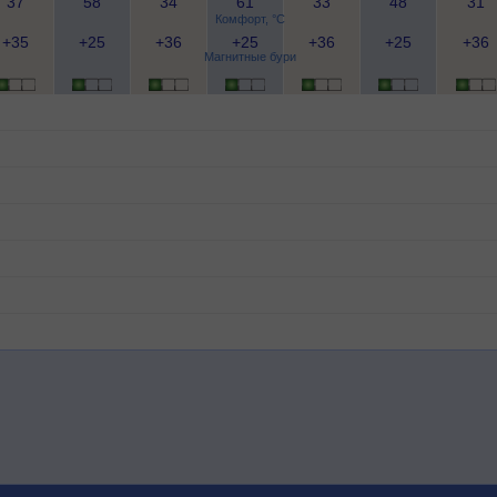
37
58
34
61
33
48
31
Комфорт, °C
+35
+25
+36
+25
+36
+25
+36
Магнитные бури