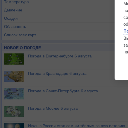
Температура
М
Давление
п
с
Осадки
о
Облачность
П
Список всех карт
В
з
НОВОЕ О ПОГОДЕ
на
Погода в Екатеринбурге 6 августа
Погода в Краснодаре 6 августа
Погода в Санкт-Петербурге 6 августа
Погода в Москве 6 августа
Июль в России стал самым тёплым за всю историю