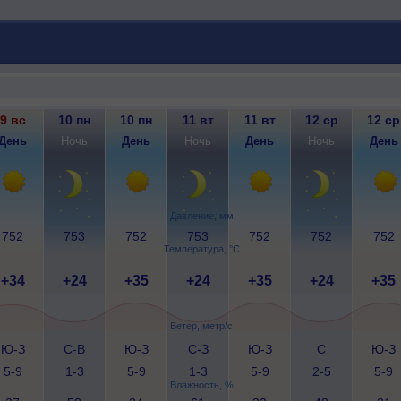
9 вс
10 пн
10 пн
11 вт
11 вт
12 ср
12 ср
День
Ночь
День
Ночь
День
Ночь
День
Давление, мм
752
753
752
753
752
752
752
Температура, °C
+34
+24
+35
+24
+35
+24
+35
Ветер, метр/с
Ю-З
С-В
Ю-З
С-З
Ю-З
С
Ю-З
5-9
1-3
5-9
1-3
5-9
2-5
5-9
Влажность, %