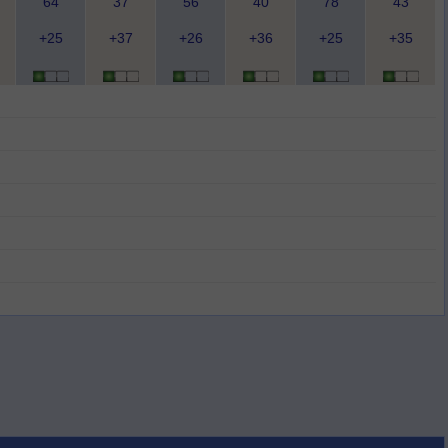
64
37
56
40
78
43
+25
+37
+26
+36
+25
+35