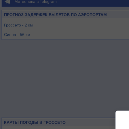
Метеонова в Telegram
ПРОГНОЗ ЗАДЕРЖЕК ВЫЛЕТОВ ПО АЭРОПОРТАМ
Гроссето - 2 км
Сиена - 56 км
Кампо-нель-Эльба - 70 км
Витербо - 87 км
Ареццо - 98 км
Флоренция - 116 км
КАРТЫ ПОГОДЫ В ГРОССЕТО