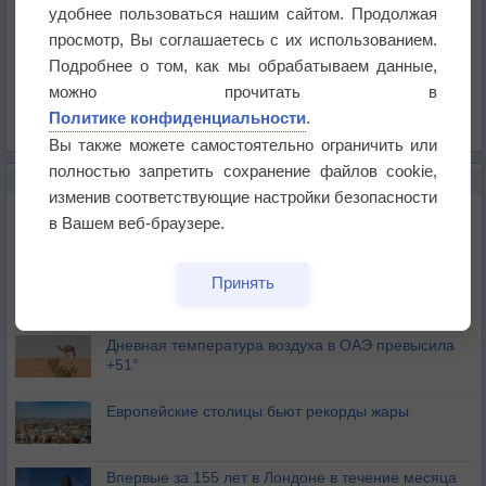
Температура
удобнее пользоваться нашим сайтом. Продолжая
Давление
просмотр, Вы соглашаетесь с их использованием.
Подробнее о том, как мы обрабатываем данные,
Осадки
можно прочитать в
Облачность
Политике конфиденциальности
.
Список всех карт
Вы также можете самостоятельно ограничить или
полностью запретить сохранение файлов cookie,
НОВОЕ О ПОГОДЕ
изменив соответствующие настройки безопасности
Июль в России стал самым тёплым за всю
в Вашем веб-браузере.
историю
В Центральной России наступают самые жаркие
Принять
дни этого лета
Дневная температура воздуха в ОАЭ превысила
+51°
Европейские столицы бьют рекорды жары
Впервые за 155 лет в Лондоне в течение месяца