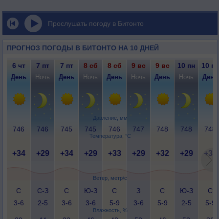
Прослушать погоду в Битонто
ПРОГНОЗ ПОГОДЫ В БИТОНТО НА 10 ДНЕЙ
6 чт
7 пт
7 пт
8 сб
8 сб
9 вс
9 вс
10 пн
10 пн
День
Ночь
День
Ночь
День
Ночь
День
Ночь
День
Давление, мм
746
746
745
745
746
747
748
748
748
Температура, °C
+34
+29
+34
+29
+33
+29
+32
+29
+33
Ветер, метр/с
С
С-З
С
Ю-З
С
З
С
Ю-З
С
3-6
2-5
3-6
3-6
5-9
3-6
5-9
2-5
5-9
Влажность, %