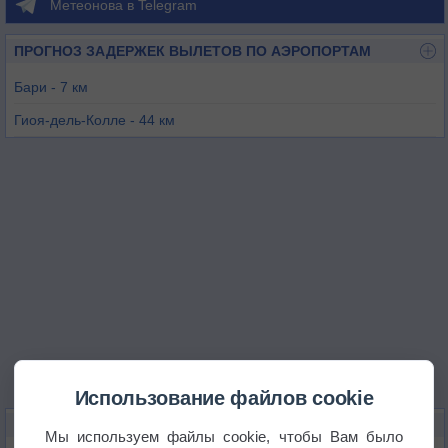
Метеонова в Telegram
ПРОГНОЗ ЗАДЕРЖЕК ВЫЛЕТОВ ПО АЭРОПОРТАМ
Бари - 7 км
Гиоя-дель-Колле - 44 км
Мартина-Франка - 72 км
Таранто - 91 км
Фоджа - 93 км
Использование файлов cookie
КАРТЫ ПОГОДЫ В БИТОНТО
Мы используем файлы cookie, чтобы Вам было