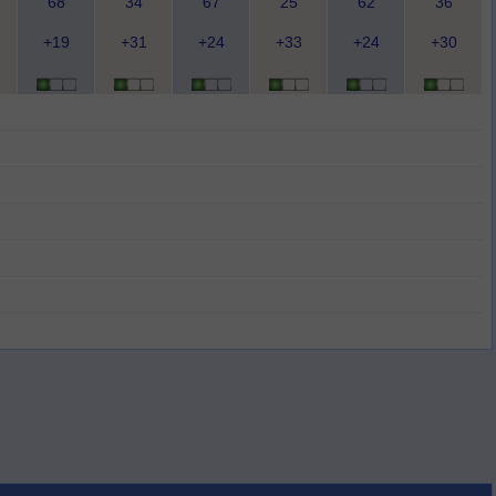
68
34
67
25
62
36
+19
+31
+24
+33
+24
+30