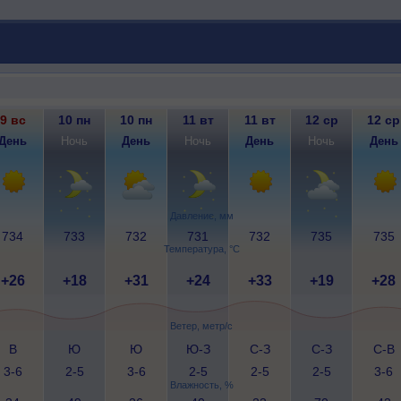
9 вс
10 пн
10 пн
11 вт
11 вт
12 ср
12 ср
День
Ночь
День
Ночь
День
Ночь
День
Давление, мм
734
733
732
731
732
735
735
Температура, °C
+26
+18
+31
+24
+33
+19
+28
Ветер, метр/с
В
Ю
Ю
Ю-З
С-З
С-З
С-В
3-6
2-5
3-6
2-5
2-5
2-5
3-6
Влажность, %