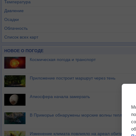
Температура
Давление
Осадки
Облачность
Список всех карт
НОВОЕ О ПОГОДЕ
Космическая погода и транспорт
Приложение построит маршрут через тень
Атмосфера начала замерзать
М
п
В Приморье обнаружены морские волны тепла
с
о
Изменение климата повлияло на ареал обитания ба