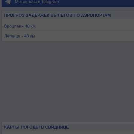
Метеонова в Telegram
ПРОГНОЗ ЗАДЕРЖЕК ВЫЛЕТОВ ПО АЭРОПОРТАМ
Вроцлав - 40 км
Легница - 43 км
Любин - 67 км
Либерец - 103 км
Пардубице - 107 км
Мнихово-Градиште - 110 км
КАРТЫ ПОГОДЫ В СВИДНИЦЕ