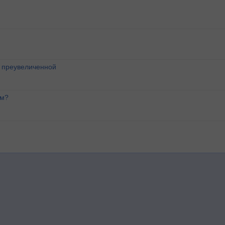
о преувеличенной
ем?