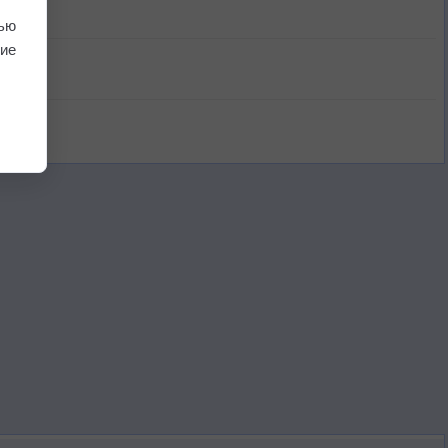
ью
ие