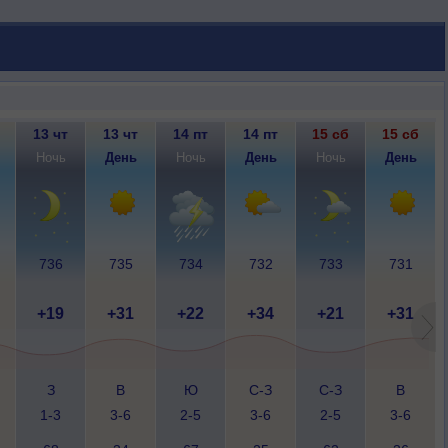
13 чт
13 чт
14 пт
14 пт
15 сб
15 сб
Ночь
День
Ночь
День
Ночь
День
736
735
734
732
733
731
+19
+31
+22
+34
+21
+31
З
В
Ю
С-З
С-З
В
1-3
3-6
2-5
3-6
2-5
3-6