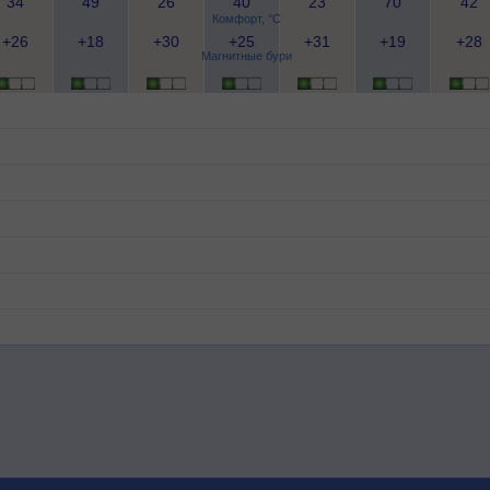
34
49
26
40
23
70
42
Комфорт, °C
+26
+18
+30
+25
+31
+19
+28
Магнитные бури