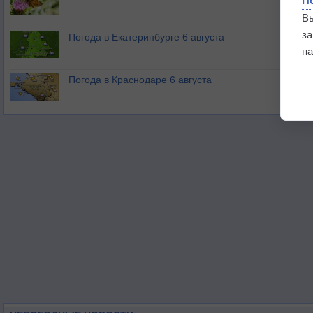
П
В
з
Погода в Екатеринбурге 6 августа
на
Погода в Краснодаре 6 августа