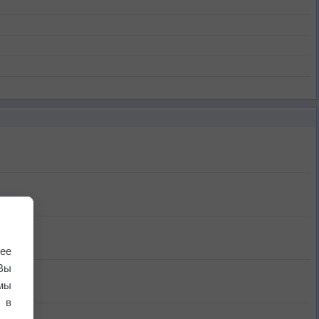
ее
Вы
мы
 в