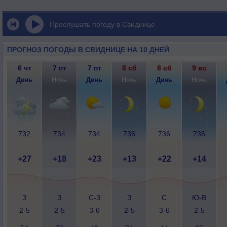
Прослушать погоду в Свиднице
ПРОГНОЗ ПОГОДЫ В СВИДНИЦЕ НА 10 ДНЕЙ
6 чт
7 пт
7 пт
8 сб
8 сб
9 вс
День
Ночь
День
Ночь
День
Ночь
732
734
734
736
736
736
+27
+18
+23
+13
+22
+14
З
З
С-З
З
С
Ю-В
2-5
2-5
3-6
2-5
3-6
2-5