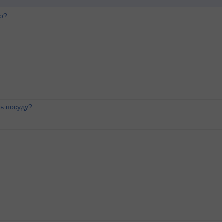
го?
ь посуду?