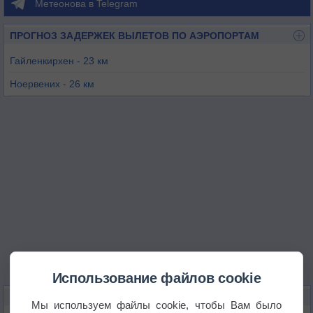
Метеонова в Telegram
ПРОГНОЗ ЗАДЕРЖЕК ВЫЛЕТОВ ПО АЭРОПОРТАМ
Гайленкирхен - 23 км
Ноервених - 26 км
Маастрих - 38 км
Эльсенборн - 38 км
Тё - 42 км
Хасселт - 42 км
Использование файлов cookie
КАРТЫ ПОГОДЫ В ЭШВАЙЛЕРЕ
Мы используем файлы cookie, чтобы Вам было