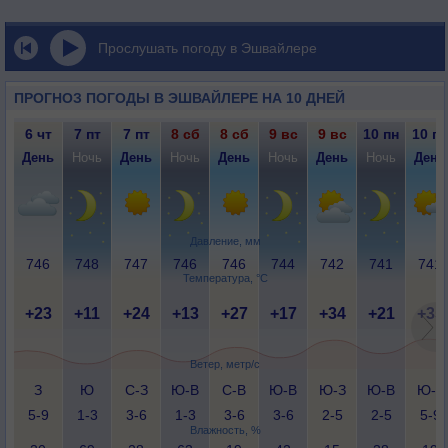
Прослушать погоду в Эшвайлере
ПРОГНОЗ ПОГОДЫ В ЭШВАЙЛЕРЕ НА 10 ДНЕЙ
6 чт
7 пт
7 пт
8 сб
8 сб
9 вс
9 вс
10 пн
10 пн
День
Ночь
День
Ночь
День
Ночь
День
Ночь
День
Давление, мм
746
748
747
746
746
744
742
741
741
Температура, °C
+23
+11
+24
+13
+27
+17
+34
+21
+35
Ветер, метр/с
З
Ю
С-З
Ю-В
С-В
Ю-В
Ю-З
Ю-В
Ю-З
5-9
1-3
3-6
1-3
3-6
3-6
2-5
2-5
5-9
Влажность, %