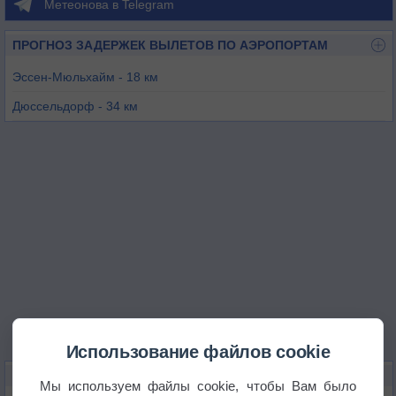
Метеонова в Telegram
ПРОГНОЗ ЗАДЕРЖЕК ВЫЛЕТОВ ПО АЭРОПОРТАМ
Эссен-Мюльхайм - 18 км
Дюссельдорф - 34 км
Дортмунд - 45 км
Штадтлон-Фреден - 49 км
Мюнхенгладбах - 49 км
Нидерхейн - 57 км
Использование файлов cookie
КАРТЫ ПОГОДЫ В ГЛАДБЕКЕ
Мы используем файлы cookie, чтобы Вам было