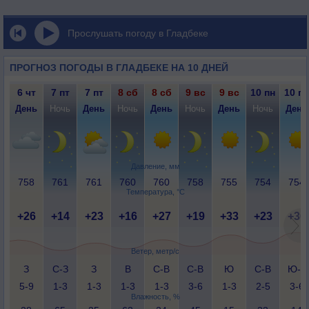
Прослушать погоду в Гладбеке
ПРОГНОЗ ПОГОДЫ В ГЛАДБЕКЕ НА 10 ДНЕЙ
6 чт
7 пт
7 пт
8 сб
8 сб
9 вс
9 вс
10 пн
10 пн
День
Ночь
День
Ночь
День
Ночь
День
Ночь
День
Давление, мм
758
761
761
760
760
758
755
754
754
Температура, °C
+26
+14
+23
+16
+27
+19
+33
+23
+36
Ветер, метр/с
З
С-З
З
В
С-В
С-В
Ю
С-В
Ю-З
5-9
1-3
1-3
1-3
1-3
3-6
1-3
2-5
3-6
Влажность, %