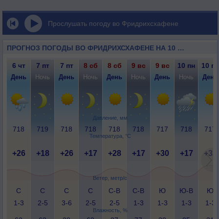
Прослушать погоду во Фридрихсхафене
ПРОГНОЗ ПОГОДЫ ВО ФРИДРИХСХАФЕНЕ НА 10 ДНЕЙ
6 чт
7 пт
7 пт
8 сб
8 сб
9 вс
9 вс
10 пн
10 пн
День
Ночь
День
Ночь
День
Ночь
День
Ночь
День
Давление, мм
718
719
718
718
718
718
717
718
717
Температура, °C
+26
+18
+26
+17
+28
+17
+30
+17
+32
Ветер, метр/с
С
С
С
С
С-В
С-В
Ю
Ю-В
Ю
1-3
2-5
3-6
2-5
2-5
1-3
1-3
1-3
1-3
Влажность, %