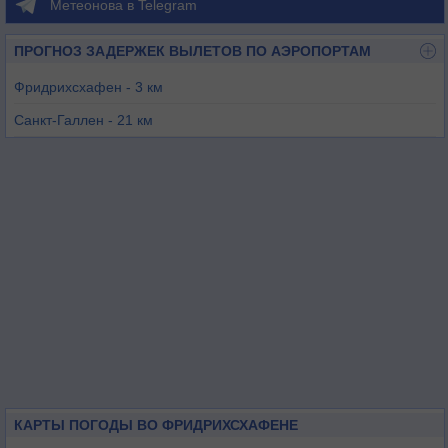
Метеонова в Telegram
ПРОГНОЗ ЗАДЕРЖЕК ВЫЛЕТОВ ПО АЭРОПОРТАМ
Фридрихсхафен - 3 км
Санкт-Галлен - 21 км
Констанц - 26 км
Хохенемс - 35 км
Менген-Хоэнтенген - 44 км
Лойткирх-Унтерцайль - 46 км
КАРТЫ ПОГОДЫ ВО ФРИДРИХСХАФЕНЕ