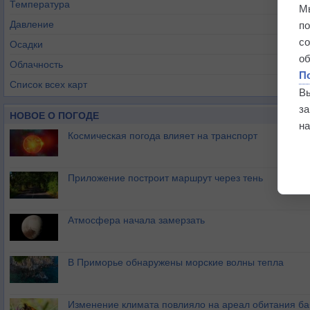
Температура
М
Давление
п
с
Осадки
о
Облачность
П
Список всех карт
В
з
НОВОЕ О ПОГОДЕ
на
Космическая погода влияет на транспорт
Приложение построит маршрут через тень
Атмосфера начала замерзать
В Приморье обнаружены морские волны тепла
Изменение климата повлияло на ареал обитания ба