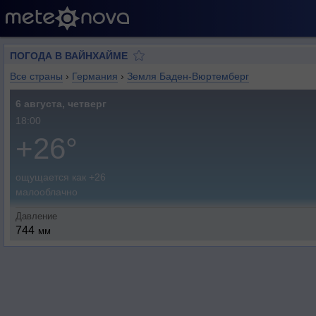
ПОГОДА В ВАЙНХАЙМЕ
Все страны
›
Германия
›
Земля Баден-Вюртемберг
6 августа, четверг
18:00
+26°
ощущается как +26
малооблачно
Давление
744
мм