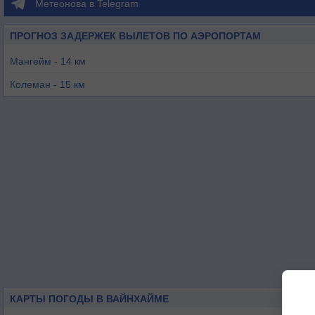
Метеонова в Telegram
ПРОГНОЗ ЗАДЕРЖЕК ВЫЛЕТОВ ПО АЭРОПОРТАМ
Мангейм - 14 км
Колеман - 15 км
Вормз - 22 км
Херрентеич - 26 км
Шпейер - 32 км
Эгельсбах - 46 км
КАРТЫ ПОГОДЫ В ВАЙНХАЙМЕ