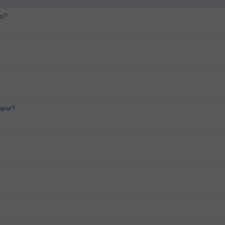
го?
 дни?