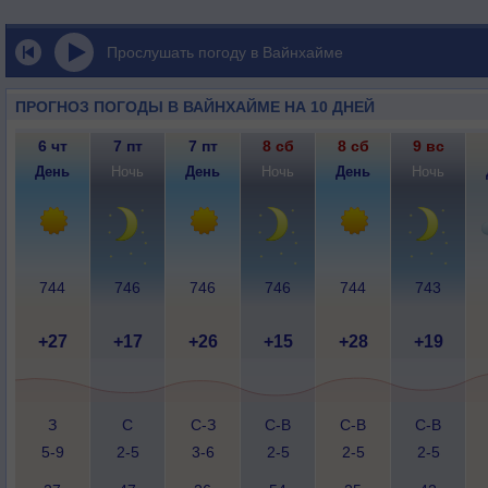
Прослушать погоду в Вайнхайме
ПРОГНОЗ ПОГОДЫ В ВАЙНХАЙМЕ НА 10 ДНЕЙ
6 чт
7 пт
7 пт
8 сб
8 сб
9 вс
День
Ночь
День
Ночь
День
Ночь
744
746
746
746
744
743
+27
+17
+26
+15
+28
+19
З
С
С-З
С-В
С-В
С-В
5-9
2-5
3-6
2-5
2-5
2-5