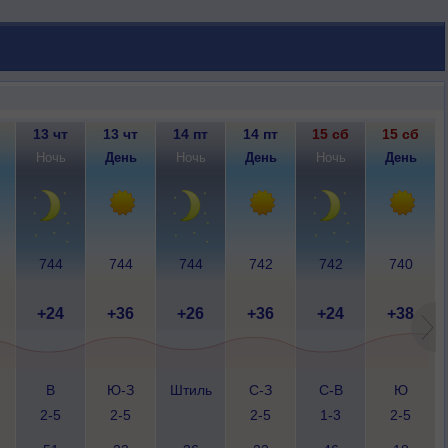
13 чт
13 чт
14 пт
14 пт
15 сб
15 сб
Ночь
День
Ночь
День
Ночь
День
744
744
744
742
742
740
+24
+36
+26
+36
+24
+38
В
Ю-З
Штиль
С-З
С-В
Ю
2-5
2-5
2-5
1-3
2-5