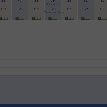
25
47
24
79
29
62
30
Комфорт, °C
+31
+25
+31
+20
+31
+24
+33
Магнитные бури