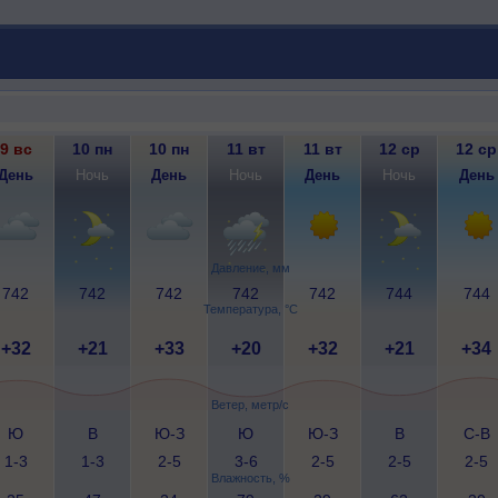
9 вс
10 пн
10 пн
11 вт
11 вт
12 ср
12 ср
День
Ночь
День
Ночь
День
Ночь
День
Давление, мм
742
742
742
742
742
744
744
Температура, °C
+32
+21
+33
+20
+32
+21
+34
Ветер, метр/с
Ю
В
Ю-З
Ю
Ю-З
В
С-В
1-3
1-3
2-5
3-6
2-5
2-5
2-5
Влажность, %