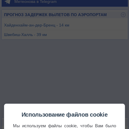
Метеонова в Telegram
ПРОГНОЗ ЗАДЕРЖЕК ВЫЛЕТОВ ПО АЭРОПОРТАМ
Хайденхайм-ан-дер-Бренц - 14 км
Швебиш-Халль - 39 км
Нидерштеттен - 63 км
Штуттгарт - 66 км
Лаупхайм - 70 км
Аугсбург - 76 км
Использование файлов cookie
КАРТЫ ПОГОДЫ В ААЛЕНЕ
Мы используем файлы cookie, чтобы Вам было