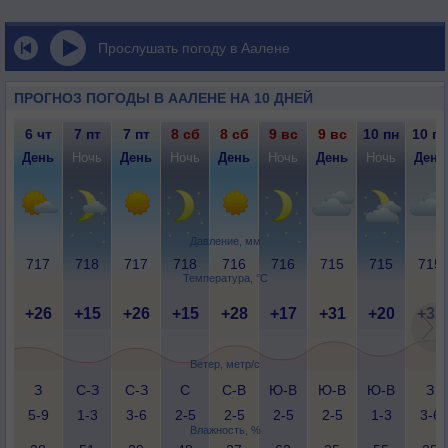
Прослушать погоду в Аалене
ПРОГНОЗ ПОГОДЫ В ААЛЕНЕ НА 10 ДНЕЙ
6 чт
7 пт
7 пт
8 сб
8 сб
9 вс
9 вс
10 пн
10 пн
День
Ночь
День
Ночь
День
Ночь
День
Ночь
День
Давление, мм
717
718
717
718
716
716
715
715
715
Температура, °C
+26
+15
+26
+15
+28
+17
+31
+20
+32
Ветер, метр/с
З
С-З
С-З
С
С-В
Ю-В
Ю-В
Ю-В
З
5-9
1-3
3-6
2-5
2-5
2-5
2-5
1-3
3-6
Влажность, %