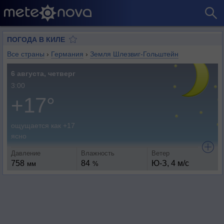
ПОГОДА В КИЛЕ
Все страны
›
Германия
›
Земля Шлезвиг-Гольштейн
6 августа, четверг
3:00
+17°
ощущается как +17
ясно
Давление
Влажность
Ветер
758
84
Ю-З, 4 м/с
мм
%