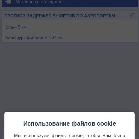
Метеонова в Telegram
ПРОГНОЗ ЗАДЕРЖЕК ВЫЛЕТОВ ПО АЭРОПОРТАМ
Киль - 5 км
Рендсбург-Шачтхолм - 37 км
Хон - 39 км
Шлесвиг-Ягель - 42 км
Итцехо - 52 км
Лангштедт - 60 км
Использование файлов cookie
КАРТЫ ПОГОДЫ В КИЛЕ
Мы используем файлы cookie, чтобы Вам было