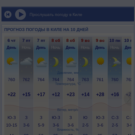
Прослушать погоду в Киле
ПРОГНОЗ ПОГОДЫ В КИЛЕ НА 10 ДНЕЙ
6 чт
7 пт
7 пт
8 сб
8 сб
9 вс
9 вс
10 пн
10 пн
День
Ночь
День
Ночь
День
Ночь
День
Ночь
День
Давление, мм
760
762
764
764
764
763
761
760
762
Температура, °C
+22
+15
+17
+12
+23
+14
+28
+16
+27
Ветер, метр/с
Ю-З
З
З
Ю-З
З
Ю
Ю-З
С-З
С-З
10-15
3-6
5-9
3-6
3-6
2-5
3-6
2-5
3-6
Влажность, %