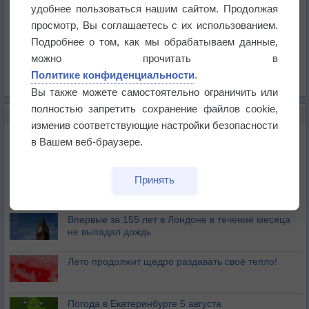
Температура
удобнее пользоваться нашим сайтом. Продолжая
Давление
просмотр, Вы соглашаетесь с их использованием.
Подробнее о том, как мы обрабатываем данные,
Осадки
можно прочитать в
Облачность
Политике конфиденциальности
.
Список всех карт
Вы также можете самостоятельно ограничить или
полностью запретить сохранение файлов cookie,
НОВОЕ О ПОГОДЕ
изменив соответствующие настройки безопасности
Дневная температура воздуха в ОАЭ превысила
в Вашем веб-браузере.
+51°
Европейские столицы бьют рекорды жары
Принять
Впервые за 155 лет в Лондоне в течение месяца
не выпадал дождь
Лето продолжит щедро раздавать своё тепло!
Погода в Екатеринбурге 5 августа