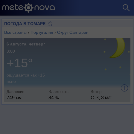
ПОГОДА В ТОМАРЕ
Все страны
›
Португалия
›
Округ Сантарен
6 августа, четверг
3:00
+15°
ощущается как +15
ясно
Давление
Влажность
Ветер
749
84
С-З, 3 м/с
мм
%