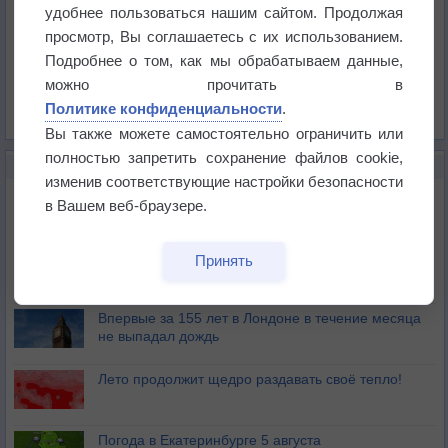
Температура
удобнее пользоваться нашим сайтом. Продолжая
Давление
просмотр, Вы соглашаетесь с их использованием.
Подробнее о том, как мы обрабатываем данные,
Осадки
можно прочитать в
Облачность
Политике конфиденциальности
.
Список всех карт
Вы также можете самостоятельно ограничить или
полностью запретить сохранение файлов cookie,
НОВОЕ О ПОГОДЕ
изменив соответствующие настройки безопасности
Дневная температура воздуха в ОАЭ превысила
в Вашем веб-браузере.
+51°
Европейские столицы бьют рекорды жары
Принять
Впервые за 155 лет в Лондоне в течение месяца
не выпадал дождь
Лето продолжит щедро раздавать своё тепло!
Погода в Екатеринбурге 5 августа