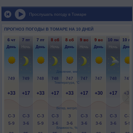
Прослушать погоду в Томаре
ПРОГНОЗ ПОГОДЫ В ТОМАРЕ НА 10 ДНЕЙ
6 чт
7 пт
7 пт
8 сб
8 сб
9 вс
9 вс
10 пн
10 пн
День
Ночь
День
Ночь
День
Ночь
День
Ночь
День
Давление, мм
749
749
748
748
747
747
747
748
747
Температура, °C
+33
+17
+33
+17
+33
+17
+30
+17
+30
Ветер, метр/с
С-З
С-З
С-З
С-З
З
С-З
С-З
С-З
С-З
5-9
3-6
5-9
3-6
3-6
3-6
3-6
3-6
5-9
Влажность, %