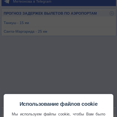
Метеонова в Telegram
ПРОГНОЗ ЗАДЕРЖЕК ВЫЛЕТОВ ПО АЭРОПОРТАМ
Танкуш - 15 км
Санта-Маргарида - 25 км
Монте-Реал - 48 км
Коимбра - 62 км
Ота - 75 км
Алверка - 97 км
Использование файлов cookie
КАРТЫ ПОГОДЫ В ТОМАРЕ
Мы используем файлы cookie, чтобы Вам было