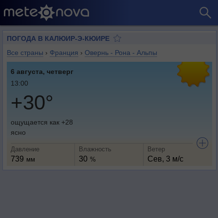
ПОГОДА В КАЛЮИР-Э-КЮИРЕ
Все страны
›
Франция
›
Овернь - Рона - Альпы
6 августа, четверг
13:00
+30°
ощущается как +28
ясно
Давление
Влажность
Ветер
739
30
Сев, 3 м/с
мм
%