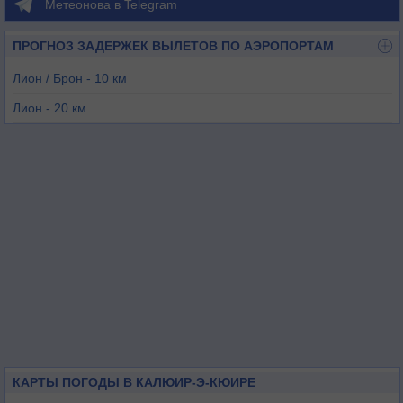
Метеонова в Telegram
ПРОГНОЗ ЗАДЕРЖЕК ВЫЛЕТОВ ПО АЭРОПОРТАМ
Лион / Брон - 10 км
Лион - 20 км
Вильфранш - 22 км
Амбери - 43 км
Сен-Этьен - 52 км
Макон - 56 км
КАРТЫ ПОГОДЫ В КАЛЮИР-Э-КЮИРЕ