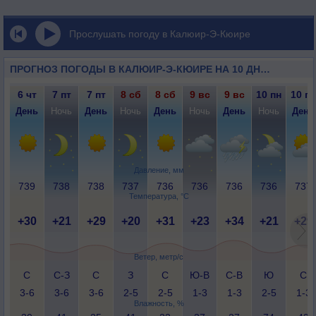
Прослушать погоду в Калюир-Э-Кюире
ПРОГНОЗ ПОГОДЫ В КАЛЮИР-Э-КЮИРЕ НА 10 ДНЕЙ
6 чт
7 пт
7 пт
8 сб
8 сб
9 вс
9 вс
10 пн
10 пн
День
Ночь
День
Ночь
День
Ночь
День
Ночь
День
Давление, мм
739
738
738
737
736
736
736
736
737
Температура, °C
+30
+21
+29
+20
+31
+23
+34
+21
+29
Ветер, метр/с
С
С-З
С
З
С
Ю-В
С-В
Ю
С
3-6
3-6
3-6
2-5
2-5
1-3
1-3
2-5
1-3
Влажность, %