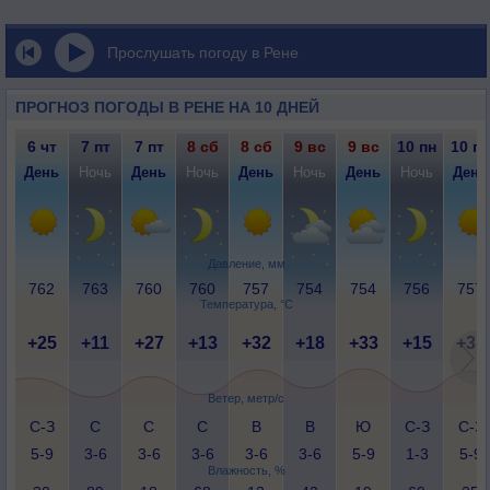
Прослушать погоду в Рене
ПРОГНОЗ ПОГОДЫ В РЕНЕ НА 10 ДНЕЙ
6 чт
7 пт
7 пт
8 сб
8 сб
9 вс
9 вс
10 пн
10 пн
День
Ночь
День
Ночь
День
Ночь
День
Ночь
День
Давление, мм
762
763
760
760
757
754
754
756
757
Температура, °C
+25
+11
+27
+13
+32
+18
+33
+15
+31
Ветер, метр/с
С-З
С
С
С
В
В
Ю
С-З
С-З
5-9
3-6
3-6
3-6
3-6
3-6
5-9
1-3
5-9
Влажность, %