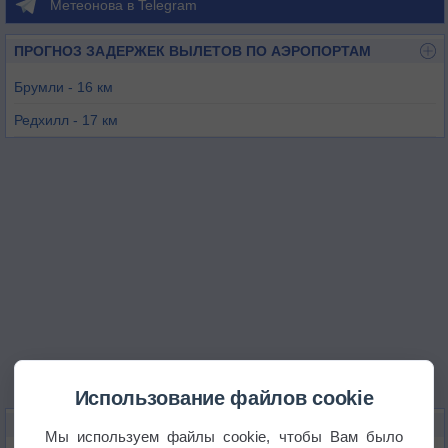
Метеонова в Telegram
ПРОГНОЗ ЗАДЕРЖЕК ВЫЛЕТОВ ПО АЭРОПОРТАМ
Брумли - 16 км
Редхилл - 17 км
Лондон/Хитроу - 22 км
Лондон/Сити - 23 км
Лондон/Гэтвик - 24 км
Фэйроакс - 25 км
Использование файлов cookie
КАРТЫ ПОГОДЫ В САТТОНЕ
Мы используем файлы cookie, чтобы Вам было