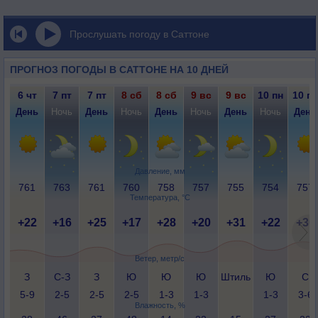
Прослушать погоду в Саттоне
ПРОГНОЗ ПОГОДЫ В САТТОНЕ НА 10 ДНЕЙ
6 чт
7 пт
7 пт
8 сб
8 сб
9 вс
9 вс
10 пн
10 пн
День
Ночь
День
Ночь
День
Ночь
День
Ночь
День
Давление, мм
761
763
761
760
758
757
755
754
757
Температура, °C
+22
+16
+25
+17
+28
+20
+31
+22
+30
Ветер, метр/с
З
С-З
З
Ю
Ю
Ю
Штиль
Ю
С
5-9
2-5
2-5
2-5
1-3
1-3
1-3
3-6
Влажность, %