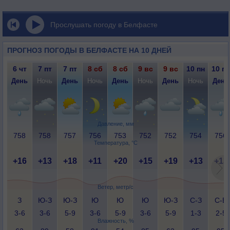
Прослушать погоду в Белфасте
ПРОГНОЗ ПОГОДЫ В БЕЛФАСТЕ НА 10 ДНЕЙ
6 чт
7 пт
7 пт
8 сб
8 сб
9 вс
9 вс
10 пн
10 пн
День
Ночь
День
Ночь
День
Ночь
День
Ночь
День
Давление, мм
758
758
757
756
753
752
752
754
756
Температура, °C
+16
+13
+18
+11
+20
+15
+19
+13
+13
Ветер, метр/с
З
Ю-З
Ю-З
Ю
Ю
Ю
Ю-З
С-З
С-В
3-6
3-6
5-9
3-6
5-9
3-6
5-9
1-3
2-5
Влажность, %