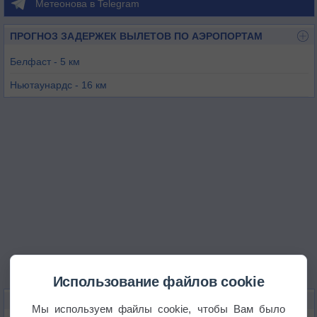
Метеонова в Telegram
ПРОГНОЗ ЗАДЕРЖЕК ВЫЛЕТОВ ПО АЭРОПОРТАМ
Белфаст - 5 км
Ньютаунардс - 16 км
Белфаст - 19 км
Уэст-Фрег - 70 км
Лондондерри - 93 км
Кэмпбелтаун - 95 км
Использование файлов cookie
КАРТЫ ПОГОДЫ В БЕЛФАСТЕ
Мы используем файлы cookie, чтобы Вам было