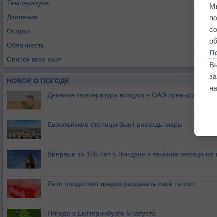
Температура
М
Давление
п
с
Осадки
о
Облачность
П
Список всех карт
В
з
НОВОЕ О ПОГОДЕ
на
Дневная температура воздуха в ОАЭ превысила +51
Европейские столицы бьют рекорды жары
Впервые за 155 лет в Лондоне в течение месяца не
Лето продолжит щедро раздавать своё тепло!
Погода в Екатеринбурге 5 августа