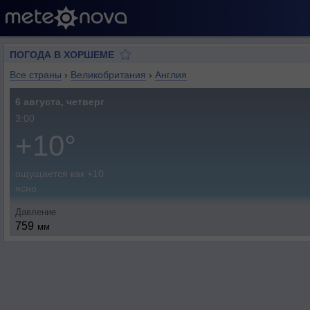
ПОГОДА В ХОРШЕМЕ
Все страны
›
Великобритания
›
Англия
6 августа, четверг
3:00
+10°
ощущается как +10
ясно
Давление
759
мм