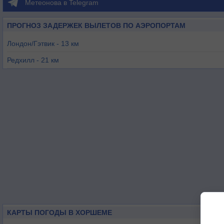
Метеонова в Telegram
ПРОГНОЗ ЗАДЕРЖЕК ВЫЛЕТОВ ПО АЭРОПОРТАМ
Лондон/Гэтвик - 13 км
Редхилл - 21 км
Шорхам - 26 км
Фэйроакс - 35 км
Брумли - 39 км
Фарнборo - 39 км
КАРТЫ ПОГОДЫ В ХОРШЕМЕ