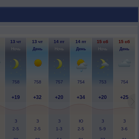
13 чт
13 чт
14 пт
14 пт
15 сб
15 сб
Ночь
День
Ночь
День
Ночь
День
758
758
757
754
753
754
+19
+32
+20
+34
+20
+25
З
З
З
Ю
З
З
2-5
2-5
1-3
2-5
5-9
3-6