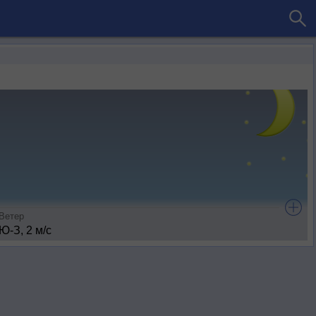
Ветер
Ю-З, 2 м/с