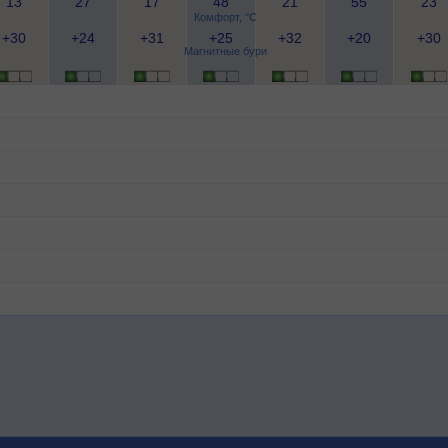
13
27
17
48
21
55
23
Комфорт, °C
+30
+24
+31
+25
+32
+20
+30
Магнитные бури