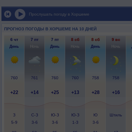
Прослушать погоду в Хоршеме
ПРОГНОЗ ПОГОДЫ В ХОРШЕМЕ НА 10 ДНЕЙ
6 чт
7 пт
7 пт
8 сб
8 сб
9 вс
День
Ночь
День
Ночь
День
Ночь
760
761
760
760
758
758
+22
+14
+25
+13
+28
+16
З
С-З
Ю-З
Ю-З
Ю
Штиль
5-9
3-6
3-6
1-3
3-6