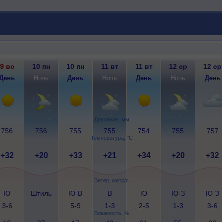
9 вс
10 пн
10 пн
11 вт
11 вт
12 ср
12 ср
День
Ночь
День
Ночь
День
Ночь
День
Давление, мм
756
756
755
755
754
755
757
Температура, °C
+32
+20
+33
+21
+34
+20
+32
Ветер, метр/с
Ю
Штиль
Ю-В
В
Ю
Ю-З
Ю-З
3-6
5-9
1-3
2-5
1-3
3-6
Влажность, %