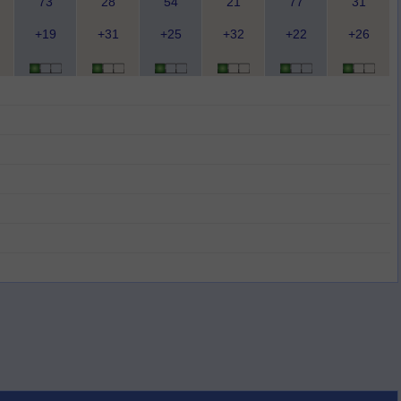
73
28
54
21
77
31
+19
+31
+25
+32
+22
+26