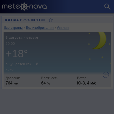
ПОГОДА В ФОЛКСТОНЕ
Все страны
›
Великобритания
›
Англия
6 августа, четверг
20:00
+18°
ощущается как +18
ясно
Давление
Влажность
Ветер
764
64
Ю-З, 4 м/с
мм
%