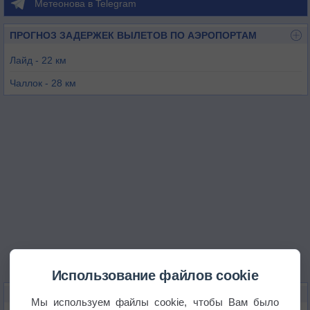
Метеонова в Telegram
ПРОГНОЗ ЗАДЕРЖЕК ВЫЛЕТОВ ПО АЭРОПОРТАМ
Лайд - 22 км
Чаллок - 28 км
Лондон / Манстон - 31 км
Хедкорн - 38 км
Рочестер - 56 км
Кале-Дюнкерк - 56 км
Использование файлов cookie
КАРТЫ ПОГОДЫ В ФОЛКСТОНЕ
Мы используем файлы cookie, чтобы Вам было