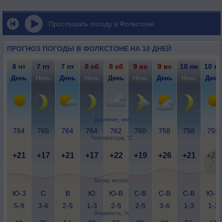
Прослушать погоду в Фолкстоне
ПРОГНОЗ ПОГОДЫ В ФОЛКСТОНЕ НА 10 ДНЕЙ
6 чт
7 пт
7 пт
8 сб
8 сб
9 вс
9 вс
10 пн
10 пн
День
Ночь
День
Ночь
День
Ночь
День
Ночь
День
Давление, мм
764
765
764
764
762
760
758
758
759
Температура, °C
+21
+17
+21
+17
+22
+19
+26
+21
+25
Ветер, метр/с
Ю-З
С
В
Ю
Ю-В
С-В
С-В
С-В
Ю-В
5-9
3-6
2-5
1-3
2-5
2-5
3-6
1-3
1-3
Влажность, %