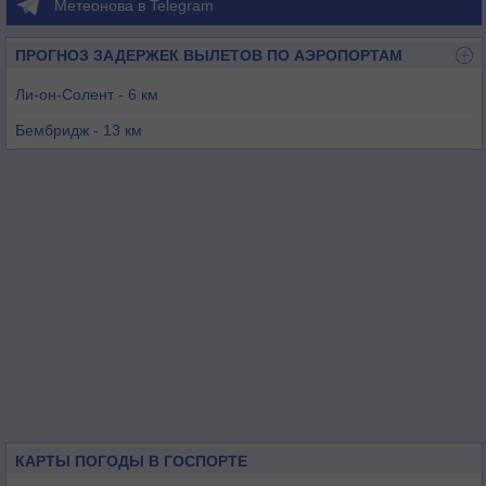
Метеонова в Telegram
ПРОГНОЗ ЗАДЕРЖЕК ВЫЛЕТОВ ПО АЭРОПОРТАМ
Ли-он-Солент - 6 км
Бембридж - 13 км
Сандаун - 16 км
Саутгемптон - 24 км
Лашем - 44 км
Пофем - 45 км
КАРТЫ ПОГОДЫ В ГОСПОРТЕ