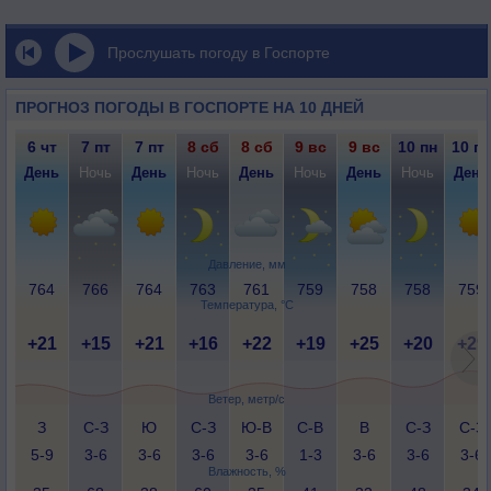
Прослушать погоду в Госпорте
ПРОГНОЗ ПОГОДЫ В ГОСПОРТЕ НА 10 ДНЕЙ
6 чт
7 пт
7 пт
8 сб
8 сб
9 вс
9 вс
10 пн
10 пн
День
Ночь
День
Ночь
День
Ночь
День
Ночь
День
Давление, мм
764
766
764
763
761
759
758
758
759
Температура, °C
+21
+15
+21
+16
+22
+19
+25
+20
+29
Ветер, метр/с
З
С-З
Ю
С-З
Ю-В
С-В
В
С-З
С-З
5-9
3-6
3-6
3-6
3-6
1-3
3-6
3-6
3-6
Влажность, %