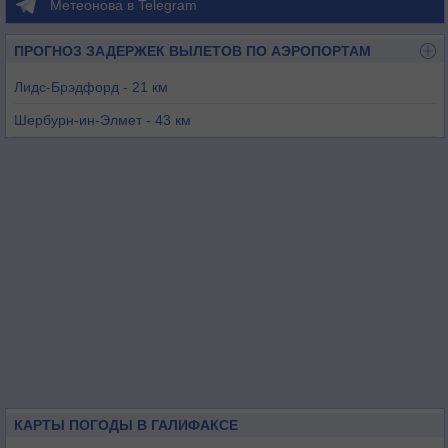
Метеонова в Telegram
ПРОГНОЗ ЗАДЕРЖЕК ВЫЛЕТОВ ПО АЭРОПОРТАМ
Лидс-Брэдфорд - 21 км
Шербурн-ин-Элмет - 43 км
Манчестер / Бартон - 45 км
Чёч-Фентон - 46 км
Манчестер / Вудфорд - 47 км
Шеффилд - 48 км
КАРТЫ ПОГОДЫ В ГАЛИФАКСЕ