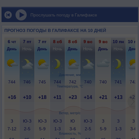
Прослушать погоду в Галифаксе
ПРОГНОЗ ПОГОДЫ В ГАЛИФАКСЕ НА 10 ДНЕЙ
6 чт
7 пт
7 пт
8 сб
8 сб
9 вс
9 вс
10 пн
10 пн
День
Ночь
День
Ночь
День
Ночь
День
Ночь
День
Давление, мм
744
746
745
744
742
740
740
741
742
Температура, °C
+16
+10
+18
+11
+23
+14
+21
+13
+23
Ветер, метр/с
З
Ю-З
Ю-З
Ю-З
Ю
Ю-З
З
З
З
7-12
2-5
5-9
1-3
3-6
2-5
5-9
1-3
3-6
Влажность, %