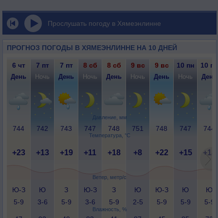
Прослушать погоду в Хямеэнлинне
ПРОГНОЗ ПОГОДЫ В ХЯМЕЭНЛИННЕ НА 10 ДНЕЙ
6 чт
7 пт
7 пт
8 сб
8 сб
9 вс
9 вс
10 пн
10 пн
День
Ночь
День
Ночь
День
Ночь
День
Ночь
День
Давление, мм
744
742
743
747
748
751
748
747
744
Температура, °C
+23
+13
+19
+11
+18
+8
+22
+15
+18
Ветер, метр/с
Ю-З
Ю
З
Ю-З
З
Ю
Ю-З
Ю
Ю
5-9
3-6
5-9
3-6
5-9
2-5
5-9
5-9
5-9
Влажность, %