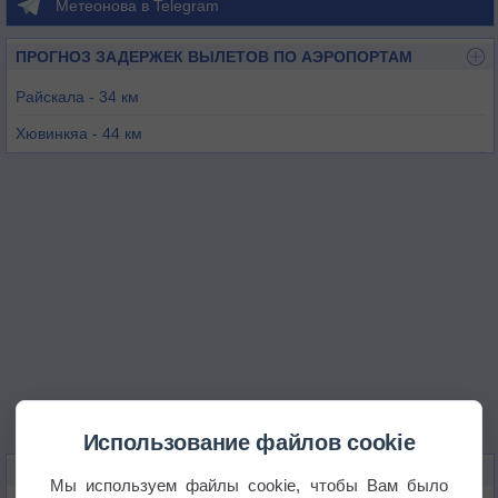
Метеонова в Telegram
ПРОГНОЗ ЗАДЕРЖЕК ВЫЛЕТОВ ПО АЭРОПОРТАМ
Райскала - 34 км
Хювинкяа - 44 км
Форсса - 49 км
Тампере - 66 км
Лахти - Весивехмаа - 68 км
Киикала - 74 км
Использование файлов cookie
КАРТЫ ПОГОДЫ В ХЯМЕЭНЛИННЕ
Мы используем файлы cookie, чтобы Вам было