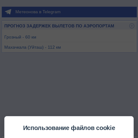
Метеонова в Telegram
ПРОГНОЗ ЗАДЕРЖЕК ВЫЛЕТОВ ПО АЭРОПОРТАМ
Грозный - 60 км
Махачкала (Уйташ) - 112 км
Магас - 114 км
Беслан - 147 км
Цнори - 183 км
Закаталы - 189 км
Использование файлов cookie