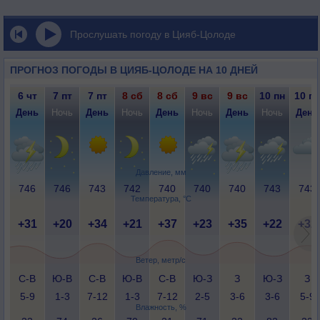
Прослушать погоду в Цияб-Цолоде
ПРОГНОЗ ПОГОДЫ В ЦИЯБ-ЦОЛОДЕ НА 10 ДНЕЙ
6 чт
7 пт
7 пт
8 сб
8 сб
9 вс
9 вс
10 пн
10 пн
День
Ночь
День
Ночь
День
Ночь
День
Ночь
День
Давление, мм
746
746
743
742
740
740
740
743
743
Температура, °C
+31
+20
+34
+21
+37
+23
+35
+22
+32
Ветер, метр/с
С-В
Ю-В
С-В
Ю-В
С-В
Ю-З
З
Ю-З
З
5-9
1-3
7-12
1-3
7-12
2-5
3-6
3-6
5-9
Влажность, %