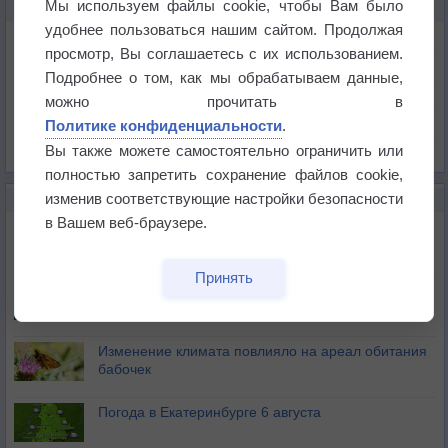
Мы используем файлы cookie, чтобы Вам было
КАРТЫ ПОГОДЫ В ЦИЯБ-ЦОЛОДЕ
удобнее пользоваться нашим сайтом. Продолжая
Температура
просмотр, Вы соглашаетесь с их использованием.
Давление
Подробнее о том, как мы обрабатываем данные,
Осадки
можно прочитать в
Политике конфиденциальности
.
Облачность
Вы также можете самостоятельно ограничить или
Список всех карт
полностью запретить сохранение файлов cookie,
изменив соответствующие настройки безопасности
НОВОЕ О ПОГОДЕ
в Вашем веб-браузере.
Атмосфера начала замерзать
Принять
В Приморье обнаружены морские волны тепла
Изменение климата повлияло на ареал обитания
бабочек
Погода в Екатеринбурге 6 августа