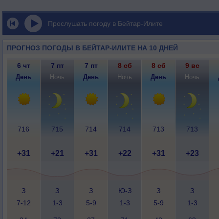
Прослушать погоду в Бейтар-Илите
ПРОГНОЗ ПОГОДЫ В БЕЙТАР-ИЛИТЕ НА 10 ДНЕЙ
6 чт
7 пт
7 пт
8 сб
8 сб
9 вс
День
Ночь
День
Ночь
День
Ночь
716
715
714
714
713
713
+31
+21
+31
+22
+31
+23
З
З
З
Ю-З
З
З
7-12
1-3
5-9
1-3
5-9
1-3