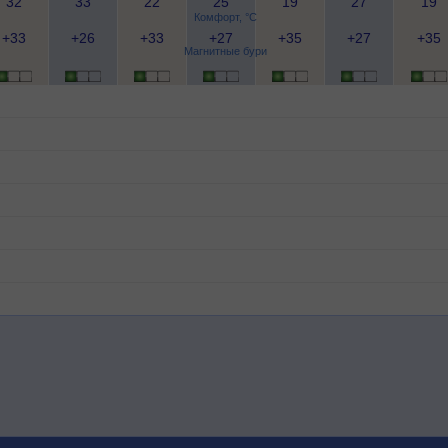
32
33
22
25
19
27
19
Комфорт, °C
+33
+26
+33
+27
+35
+27
+35
Магнитные бури