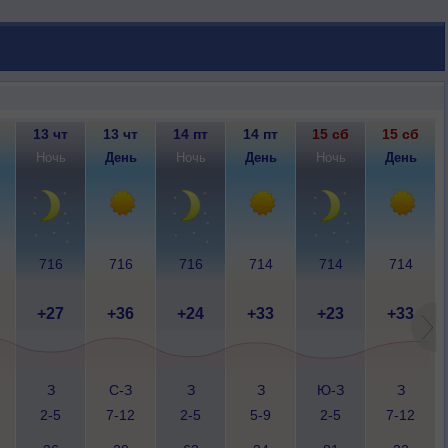
13 чт
13 чт
14 пт
14 пт
15 сб
15 сб
Ночь
День
Ночь
День
Ночь
День
716
716
716
714
714
714
+27
+36
+24
+33
+23
+33
З
С-З
З
З
Ю-З
З
2-5
7-12
2-5
5-9
2-5
7-12