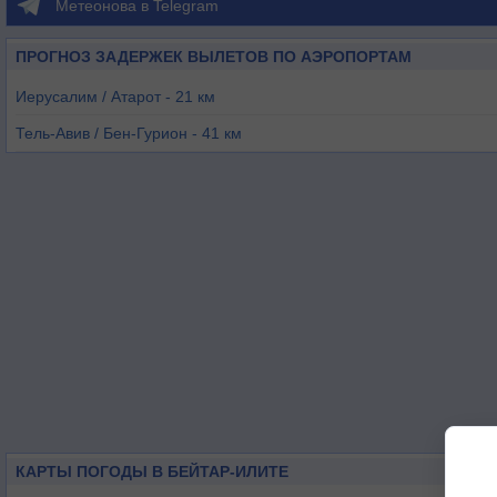
Метеонова в Telegram
ПРОГНОЗ ЗАДЕРЖЕК ВЫЛЕТОВ ПО АЭРОПОРТАМ
Иерусалим / Атарот - 21 км
Тель-Авив / Бен-Гурион - 41 км
Иерихон - 41 км
Тель-Авив / Сде-Дов - 56 км
Беэр-Шева - 59 км
Амман / Куин-Алиа - 83 км
КАРТЫ ПОГОДЫ В БЕЙТАР-ИЛИТЕ