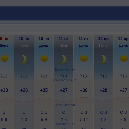
9 вс
10 пн
10 пн
11 вт
11 вт
12 ср
12 ср
День
Ночь
День
Ночь
День
Ночь
День
Давление, мм
713
713
713
714
715
716
716
Температура, °C
+33
+26
+35
+27
+36
+28
+37
Ветер, метр/с
З
С
С-З
С
С-З
С-З
С-З
5-9
1-3
5-9
2-5
7-12
1-3
5-9
Влажность, %