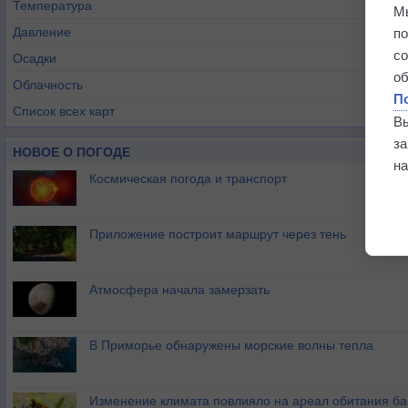
Температура
М
Давление
п
с
Осадки
о
Облачность
П
Список всех карт
В
з
НОВОЕ О ПОГОДЕ
на
Космическая погода и транспорт
Приложение построит маршрут через тень
Атмосфера начала замерзать
В Приморье обнаружены морские волны тепла
Изменение климата повлияло на ареал обитания ба