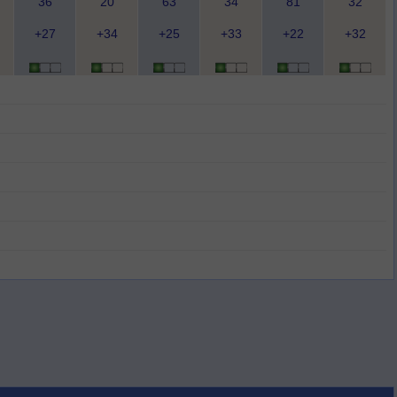
36
20
63
34
81
32
+27
+34
+25
+33
+22
+32