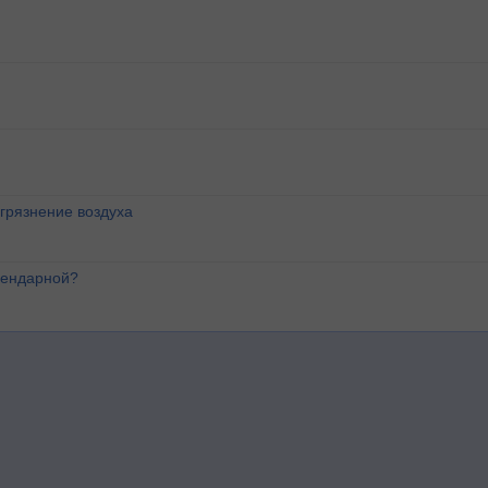
агрязнение воздуха
лендарной?